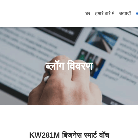
घर
हमारे बारे में
उत्पादों
ब
ब्लॉग विवरण
KW281M बिजनेस स्मार्ट वॉच