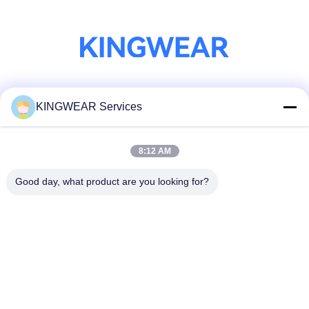
सोशल मीडिया
KINGWEAR Services
8:12 AM
त्वरित संपर्क
Good day, what product are you looking for?
टेलीफोन
86-0755-2357-6886
ईमेल
services@king-world.cn
पता
41वीं मंजिल, भवन ए,लॉन्गहुआ डिजिटल इनोवेशन सेंटर, मिंटान रोड