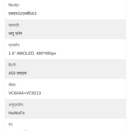
चिपसेट:
एसएफ32एलबी563
सामग्री:
धातु फ्रेम
प्रदर्शन:
1.6” AMOLED, 480*480px
बैटरी:
450 एमएएच
सेंसर:
VC60A4+VC9213
अनुप्रयोग:
HaWoFit
रंग: