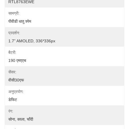
RTL8763EWE
सामग्री:
पीवीडी धातु फ़्रेम
प्रदर्शन:
1.7” AMOLED, 336*336px
बैटरी:
190 एमएएच
सेंसर:
वीसी30एफ
अनुप्रयोग:
डेफिट
रंग:
सोना, काला, चाँदी