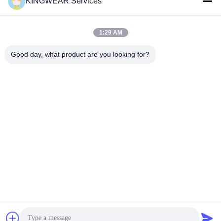
KINGWEAR Services
अन्य वीडियो
1:29 AM
Good day, what product are you looking for?
00:38
01:13
KW350 और KW352 स्मार्टवॉच AMOLED
Ultra Thin Smartwatch AMOLED
ब्लूटूथ जीपीएस
Calls Health
March 14, 2026
March 14, 2026
01:29
00:59
Kingwear Smartwatch OEM ODM
अल्ट्रा थिन स्मार्टवॉच AMOLED ब्लूटूथ
Solutions
कॉलिंग
January 25, 2026
January 19, 2026
अधिक देखें