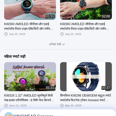
01:51
02:06
KW300 AMOLED जीपीएस और एआई
KW360 AMOLED जीपीएस और एआई
स्मार्टवॉच रीयल-टाइम एक्टिविटी और स्लीप
स्मार्टवॉच रीयल-टाइम एक्टिविटी और स्लीप
ट्रैकर्स के साथ एआई क्यू एंड ए 5एटीएम
ट्रैकर्स के साथ एआई क्यू एंड ए 5एटीएम
July 25, 2025
July 23, 2025
वाटरप्रूफ
वाटरप्रूफ
अधिक देखें
महिला स्मार्ट घड़ी
01:21
00:37
KW326 1.32" AMOLED सुरुचिपूर्ण शैली
किंगवियर KW296 OEM/ODM ब्लूटूथ स्पोर्ट
पंख-हल्का एर्गोनॉमिक्स - 8 मिमी गोल-किनारे
स्मार्टवॉच फिटनेस ट्रैकर Amoled स्मार्ट
वाली फैशन स्मार्ट घड़ी
ब्रेसलेट घड़ी 1ATM वाटरप्रूफ
June 21, 2025
May 30, 2025