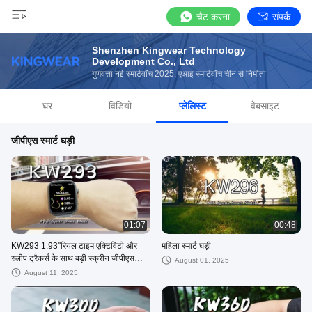
चैट करना
संपर्क
Shenzhen Kingwear Technology
Development Co., Ltd
गुणवत्ता नई स्मार्टवॉच 2025, एआई स्मार्टवॉच चीन से निर्माता
घर
विडियो
प्लेलिस्ट
वेबसाइट
जीपीएस स्मार्ट घड़ी
01:07
00:48
KW293 1.93''रियल टाइम एक्टिविटी और
महिला स्मार्ट घड़ी
स्लीप ट्रैकर्स के साथ बड़ी स्क्रीन जीपीएस
August 01, 2025
स्मार्टवॉच IP68 वाटरप्रूफ
August 11, 2025