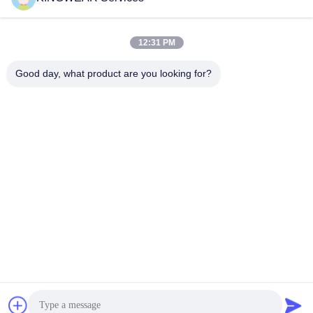
12:31 PM
त्वरित संपर्क
Good day, what product are you looking for?
टेलीफोन
86-0755-2357-6886
ईमेल
services@king-world.cn
पता
41वीं मंजिल, भवन ए,लॉन्गहुआ डिजिटल इनोवेशन सेंटर, मिंटान रोड
328,शेंज़ेन नॉर्थ रेलवे स्टेशन कम्युनिटी, मिनझी स्ट्रीट,लॉन्गहुआ जिला,शेंज़ेन
गोपनीयता नीति
|
साइटमैप
चीन अच्छी गुणवत्ता नई स्मार्टवॉच 2025 आपूर्तिकर्ता. कॉपीराइट © 2024-2026
Shenzhen Kingwear Technology Development Co., Ltd सभी अधिकार
सुरक्षित हैं।