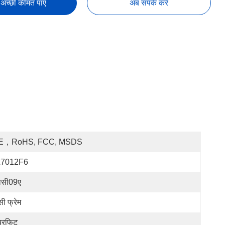
अच्छी कीमत पाएं
अब संपर्क करें
E，RoHS, FCC, MSDS
L7012F6
लसी09ए
सी फ्रेम
यरफिट