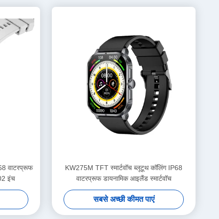
68 वाटरप्रूफ
KW275M TFT स्मार्टवॉच ब्लूटूथ कॉलिंग IP68
02 इंच
वाटरप्रूफ डायनामिक आइलैंड स्मार्टवॉच
सबसे अच्छी कीमत पाएं