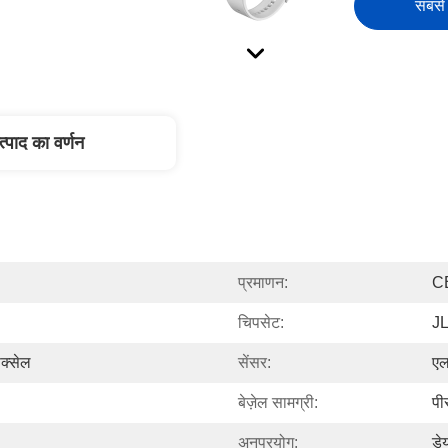
सबसे 
त्पाद का वर्णन
प्रमाणन:
C
चिपसेट:
J
क्सेल
सेंसर:
ए
बेज़ेल सामग्री:
पी
अनुप्रयोग:
डे