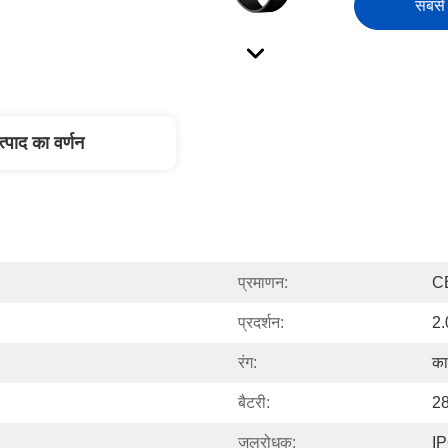
सबसे 
त्पाद का वर्णन
प्रमाणन:
C
प्रदर्शन:
2.
रंग:
का
बैटरी:
28
जलरोधक:
I