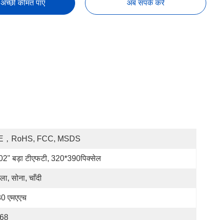
अच्छी कीमत पाएं
अब संपर्क करें
E，RoHS, FCC, MSDS
02" बड़ा टीएफटी, 320*390पिक्सेल
ला, सोना, चाँदी
0 एमएएच
P68