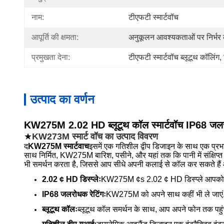
नाम:
टीएफटी स्मार्टवॉच
आपूर्ति की क्षमता:
अनुकूलन आवश्यकताओं पर निर्भर 
प्रमुखता देना:
टीएफटी स्मार्टवॉच ब्लूटूथ कॉलिंग
, 
उत्पाद का वर्णन
KW275M 2.02 HD ब्लूटूथ कॉल स्मार्टवॉच IP68 जलरोध
★
KW273M स्मार्ट वॉच का उत्पाद विवरण
द
KW275M स्मार्टवाच
इसमें एक गतिशील द्वीप डिजाइन के साथ एक प्रभा
साथ निर्मित, KW275M बारिश, पसीने, और यहां तक कि पानी में संक्षिप्
भी समर्थन करता है, जिससे आप सीधे अपनी कलाई से कॉल कर सकते हैं और 
2.02 ¢ HD डिस्प्लेः
KW275M ¢s 2.02 ¢ HD डिस्प्ले आपको जीवंत 
IP68 जलरोधक रेटिंगः
KW275M को अपने साथ कहीं भी ले जाएं, क्
ब्लूटूथ कॉलः
ब्लूटूथ कॉल समर्थन के साथ, आप अपने फोन तक पहुंच