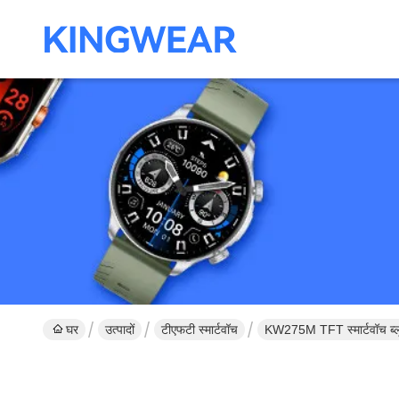
घर
उत्पादों
टीएफटी स्मार्टवॉच
KW275M TFT स्मार्टवॉच ब्लू