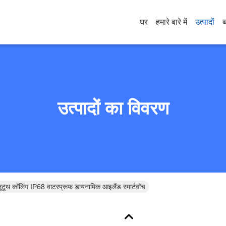
घर
हमारे बारे में
उत्पादों
ब
उत्पादों का विवरण
टूथ कॉलिंग IP68 वाटरप्रूफ डायनामिक आइलैंड स्मार्टवॉच